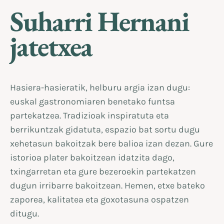
Suharri Hernani
jatetxea
Hasiera-hasieratik, helburu argia izan dugu:
euskal gastronomiaren benetako funtsa
partekatzea. Tradizioak inspiratuta eta
berrikuntzak gidatuta, espazio bat sortu dugu
xehetasun bakoitzak bere balioa izan dezan. Gure
istorioa plater bakoitzean idatzita dago,
txingarretan eta gure bezeroekin partekatzen
dugun irribarre bakoitzean. Hemen, etxe bateko
zaporea, kalitatea eta goxotasuna ospatzen
ditugu.