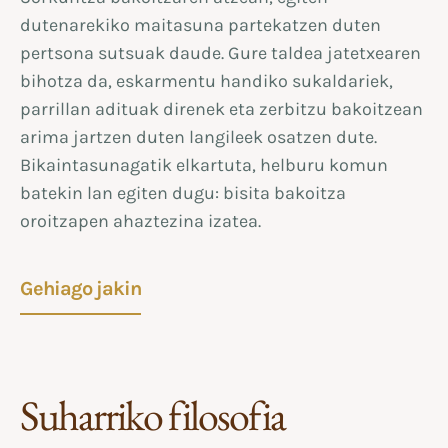
dutenarekiko maitasuna partekatzen duten
pertsona sutsuak daude. Gure taldea jatetxearen
bihotza da, eskarmentu handiko sukaldariek,
parrillan adituak direnek eta zerbitzu bakoitzean
arima jartzen duten langileek osatzen dute.
Bikaintasunagatik elkartuta, helburu komun
batekin lan egiten dugu: bisita bakoitza
oroitzapen ahaztezina izatea.
Gehiago jakin
Suharriko filosofia