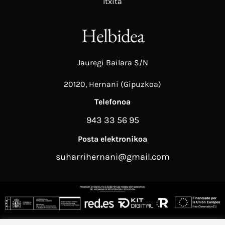
Itxita
Helbidea
Jauregi Bailara S/N
20120, Hernani (Gipuzkoa)
Telefonoa
943 33 56 95
Posta elektronikoa
suharrihernani@gmail.com