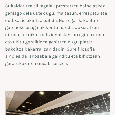
Sukaldaritza elikagaiak prestatzea baino askoz
gehiago dela uste dugu; maitasun, errespetu eta
dedikazio ekintza bat da. Horregatik, kalitate
goreneko osagaiak kontu handiz aukeratzen
ditugu, teknika tradizionalekin lan egiten dugu
eta ukitu garaikidea gehitzen dugu plater
bakoitza bakarra izan dadin. Gure filosofia
sinplea da: ahosabaia gainditu eta bihotzean
geratuko diren uneak sortzea.